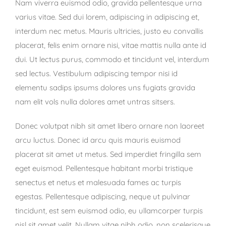
Nam viverra euismod odio, gravida pellentesque urna
varius vitae. Sed dui lorem, adipiscing in adipiscing et,
interdum nec metus. Mauris ultricies, justo eu convallis
placerat, felis enim ornare nisi, vitae mattis nulla ante id
dui. Ut lectus purus, commodo et tincidunt vel, interdum
sed lectus. Vestibulum adipiscing tempor nisi id
elementu sadips ipsums dolores uns fugiats gravida
nam elit vols nulla dolores amet untras sitsers.
Donec volutpat nibh sit amet libero ornare non laoreet
arcu luctus. Donec id arcu quis mauris euismod
placerat sit amet ut metus. Sed imperdiet fringilla sem
eget euismod. Pellentesque habitant morbi tristique
senectus et netus et malesuada fames ac turpis
egestas. Pellentesque adipiscing, neque ut pulvinar
tincidunt, est sem euismod odio, eu ullamcorper turpis
nisl sit amet velit. Nullam vitae nibh odio, non scelerisque